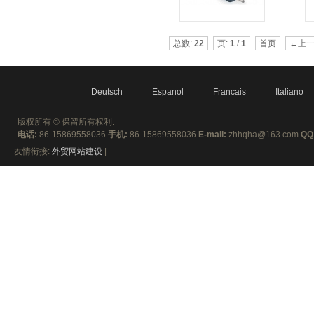
总数:
22
页:
1
/
1
首页
←上
Deutsch
Espanol
Francais
Italiano
版权所有 ©
保留所有权利.
电话:
86-15869558036
手机:
86-15869558036
E-mail:
zhhqha@163.com
QQ
友情衔接:
外贸网站建设
|