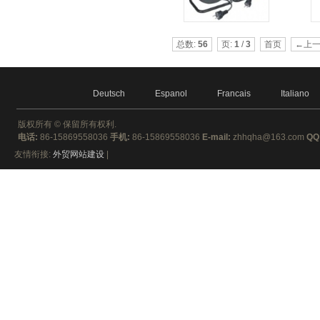
总数:
56
页:
1
/
3
首页
←上
Deutsch
Espanol
Francais
Italiano
版权所有 ©
保留所有权利.
电话:
86-15869558036
手机:
86-15869558036
E-mail:
zhhqha@163.com
QQ
友情衔接:
外贸网站建设
|